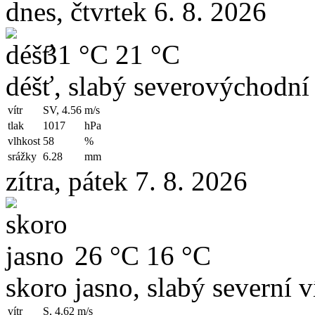
dnes, čtvrtek 6. 8. 2026
31 °C
21 °C
déšť, slabý severovýchodní 
vítr
SV, 4.56
m/s
tlak
1017
hPa
vlhkost
58
%
srážky
6.28
mm
zítra, pátek 7. 8. 2026
26 °C
16 °C
skoro jasno, slabý severní v
vítr
S, 4.62
m/s