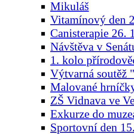
Mikuláš
Vitamínový den 2
Canisterapie 26. 
Návštěva v Sená
1. kolo přírodov
Výtvarná soutěž 
Malované hrníčk
ZŠ Vidnava ve Vel
Exkurze do muze
Sportovní den 15