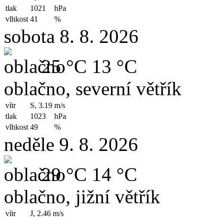
tlak
1021
hPa
vlhkost
41
%
sobota 8. 8. 2026
25 °C
13 °C
oblačno, severní větřík
vítr
S, 3.19
m/s
tlak
1023
hPa
vlhkost
49
%
neděle 9. 8. 2026
29 °C
14 °C
oblačno, jižní větřík
vítr
J, 2.46
m/s