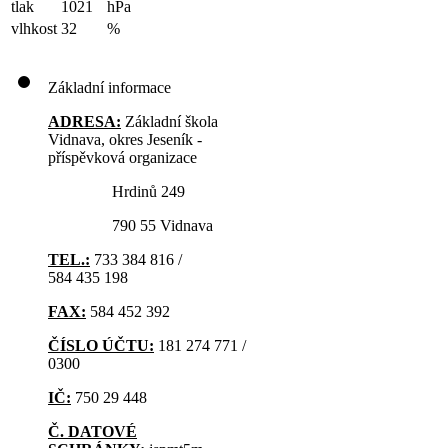
tlak
1021
hPa
vlhkost
32
%
Základní informace
ADRESA:
Základní škola
Vidnava, okres Jeseník -
příspěvková organizace
Hrdinů 249
790 55 Vidnava
TEL.:
733 384 816 /
584 435 198
FAX:
584 452 392
ČÍSLO ÚČTU:
181 274 771 /
0300
IČ:
750 29 448
Č. DATOVÉ