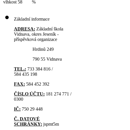
vlhkost
58
%
Základní informace
ADRESA:
Základní škola
Vidnava, okres Jeseník -
příspěvková organizace
Hrdinů 249
790 55 Vidnava
TEL.:
733 384 816 /
584 435 198
FAX:
584 452 392
ČÍSLO ÚČTU:
181 274 771 /
0300
IČ:
750 29 448
Č. DATOVÉ
SCHRÁNKY:
jspmt5m