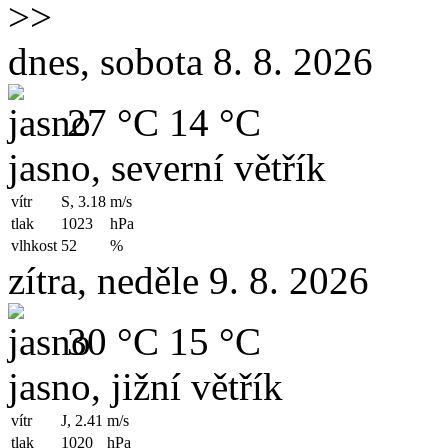
>>
dnes, sobota 8. 8. 2026
27 °C
14 °C
jasno, severní větřík
vítr
S, 3.18
m/s
tlak
1023
hPa
vlhkost
52
%
zítra, neděle 9. 8. 2026
30 °C
15 °C
jasno, jižní větřík
vítr
J, 2.41
m/s
tlak
1020
hPa