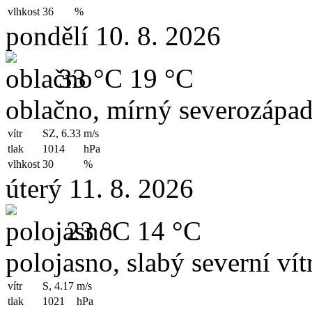
vlhkost
36
%
pondělí 10. 8. 2026
33 °C
19 °C
oblačno, mírný severozápad
vítr
SZ, 6.33
m/s
tlak
1014
hPa
vlhkost
30
%
úterý 11. 8. 2026
23 °C
14 °C
polojasno, slabý severní vít
vítr
S, 4.17
m/s
tlak
1021
hPa