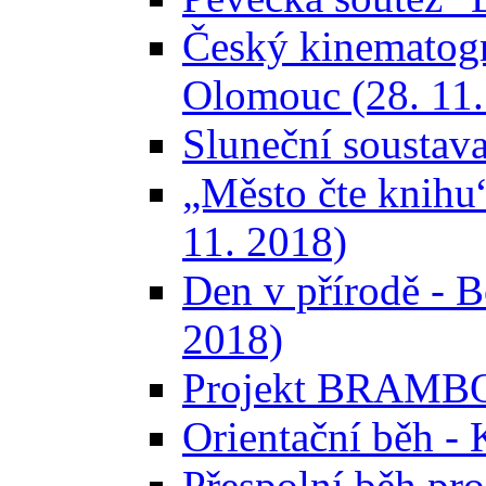
Český kinematog
Olomouc (28. 11.
Sluneční soustava
„Město čte knihu“ 
11. 2018)
Den v přírodě - Bo
2018)
Projekt BRAMBO
Orientační běh -
Přespolní běh pro