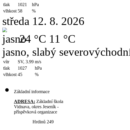
tlak
1021
hPa
vlhkost
58
%
středa 12. 8. 2026
24 °C
11 °C
jasno, slabý severovýchodní
vítr
SV, 3.99
m/s
tlak
1027
hPa
vlhkost
45
%
Základní informace
ADRESA:
Základní škola
Vidnava, okres Jeseník -
příspěvková organizace
Hrdinů 249