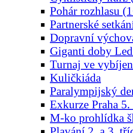
Pohár rozhlasu (1
Partnerské setká
Dopravní výchova 
Giganti doby Led
Turnaj ve vybíjen
Kuličkiáda
Paralympijský den
Exkurze Praha 5. 
M-ko prohlídka š
Plavání 2. a 3. tří