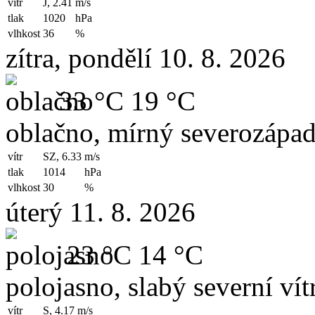
vítr
J, 2.41
m/s
tlak
1020
hPa
vlhkost
36
%
zítra, pondělí 10. 8. 2026
33 °C
19 °C
oblačno, mírný severozápad
vítr
SZ, 6.33
m/s
tlak
1014
hPa
vlhkost
30
%
úterý 11. 8. 2026
23 °C
14 °C
polojasno, slabý severní vít
vítr
S, 4.17
m/s