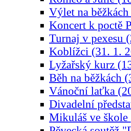
Výlet na běžkách
Koncert k poctě P
Turnaj v pexesu (
Koblížci (31. 1. 
Lyžařský kurz (13
Běh na běžkách (3
Vánoční laťka (2
Divadelní předst
Mikuláš ve škole 
Pěvecká soutěž "