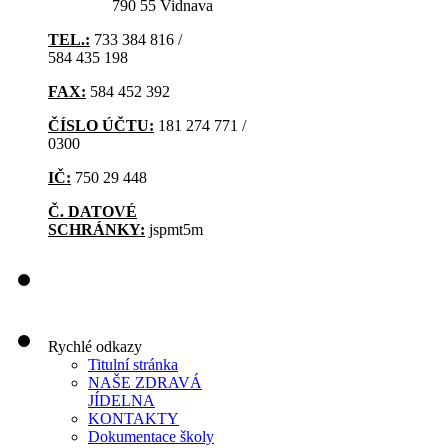
790 55 Vidnava
TEL.:
733 384 816 /
584 435 198
FAX:
584 452 392
ČÍSLO ÚČTU:
181 274 771 /
0300
IČ:
750 29 448
Č. DATOVÉ
SCHRÁNKY:
jspmt5m
Rychlé odkazy
Titulní stránka
NAŠE ZDRAVÁ
JÍDELNA
KONTAKTY
Dokumentace školy