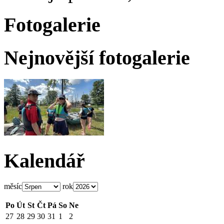
Fotogalerie
Nejnovější fotogalerie
Kalendář
měsíc
rok
Po
Út
St
Čt
Pá
So
Ne
27
28
29
30
31
1
2