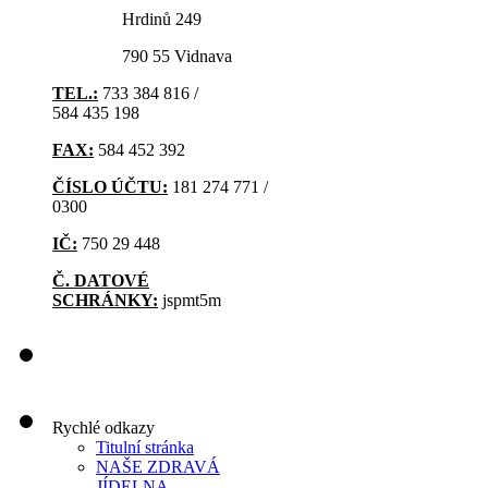
Hrdinů 249
790 55 Vidnava
TEL.:
733 384 816 /
584 435 198
FAX:
584 452 392
ČÍSLO ÚČTU:
181 274 771 /
0300
IČ:
750 29 448
Č. DATOVÉ
SCHRÁNKY:
jspmt5m
Rychlé odkazy
Titulní stránka
NAŠE ZDRAVÁ
JÍDELNA