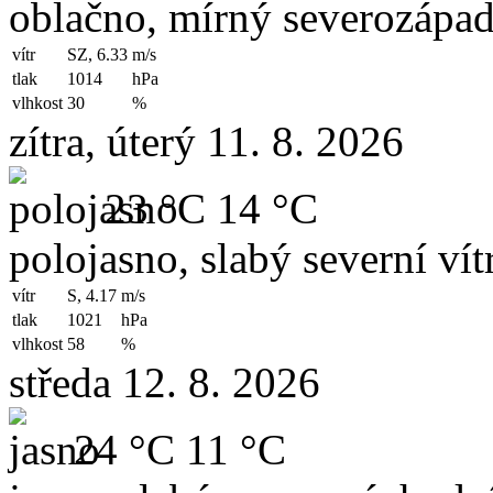
oblačno, mírný severozápad
vítr
SZ, 6.33
m/s
tlak
1014
hPa
vlhkost
30
%
zítra, úterý 11. 8. 2026
23 °C
14 °C
polojasno, slabý severní vít
vítr
S, 4.17
m/s
tlak
1021
hPa
vlhkost
58
%
středa 12. 8. 2026
24 °C
11 °C