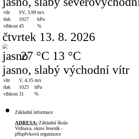
jasno, slabý severovýchodní
vítr
SV, 3.99
m/s
tlak
1027
hPa
vlhkost
45
%
čtvrtek 13. 8. 2026
27 °C
13 °C
jasno, slabý východní vítr
vítr
V, 4.35
m/s
tlak
1025
hPa
vlhkost
31
%
Základní informace
ADRESA:
Základní škola
Vidnava, okres Jeseník -
příspěvková organizace