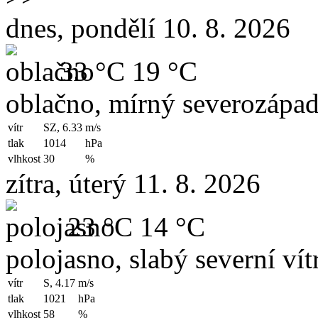
dnes, pondělí 10. 8. 2026
33 °C
19 °C
oblačno, mírný severozápad
vítr
SZ, 6.33
m/s
tlak
1014
hPa
vlhkost
30
%
zítra, úterý 11. 8. 2026
23 °C
14 °C
polojasno, slabý severní vít
vítr
S, 4.17
m/s
tlak
1021
hPa
vlhkost
58
%