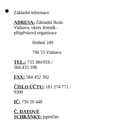
Základní informace
ADRESA:
Základní škola
Vidnava, okres Jeseník -
příspěvková organizace
Hrdinů 249
790 55 Vidnava
TEL.:
733 384 816 /
584 435 198
FAX:
584 452 392
ČÍSLO ÚČTU:
181 274 771 /
0300
IČ:
750 29 448
Č. DATOVÉ
SCHRÁNKY:
jspmt5m