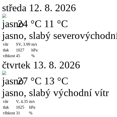
středa 12. 8. 2026
24 °C
11 °C
jasno, slabý severovýchodní
vítr
SV, 3.99
m/s
tlak
1027
hPa
vlhkost
45
%
čtvrtek 13. 8. 2026
27 °C
13 °C
jasno, slabý východní vítr
vítr
V, 4.35
m/s
tlak
1025
hPa
vlhkost
31
%