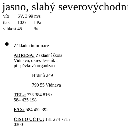
jasno, slabý severovýchodní
vítr
SV, 3.99
m/s
tlak
1027
hPa
vlhkost
45
%
Základní informace
ADRESA:
Základní škola
Vidnava, okres Jeseník -
příspěvková organizace
Hrdinů 249
790 55 Vidnava
TEL.:
733 384 816 /
584 435 198
FAX:
584 452 392
ČÍSLO ÚČTU:
181 274 771 /
0300