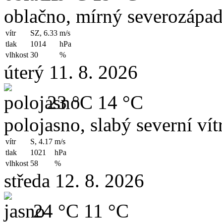
oblačno, mírný severozápad
vítr
SZ, 6.33
m/s
tlak
1014
hPa
vlhkost
30
%
úterý 11. 8. 2026
23 °C
14 °C
polojasno, slabý severní vít
vítr
S, 4.17
m/s
tlak
1021
hPa
vlhkost
58
%
středa 12. 8. 2026
24 °C
11 °C