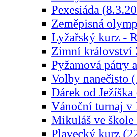
Pexesiáda (8.3.2
Zeměpisná olymp
Lyžařský kurz - 
Zimní království
Pyžamová pátry a
Volby nanečisto 
Dárek od Ježíška
Vánoční turnaj 
Mikuláš ve škole 
Plavecký kurz (2