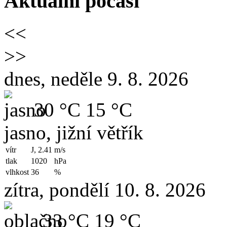
Aktuální počasí
<<
>>
dnes, neděle 9. 8. 2026
30 °C
15 °C
jasno, jižní větřík
vítr
J, 2.41
m/s
tlak
1020
hPa
vlhkost
36
%
zítra, pondělí 10. 8. 2026
33 °C
19 °C