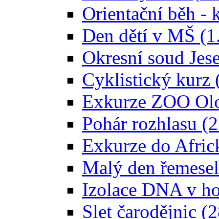
Orientační běh - 
Den dětí v MŠ (1
Okresní soud Jes
Cyklistický kurz 
Exkurze ZOO Olo
Pohár rozhlasu (
Exkurze do Afric
Malý den řemesel
Izolace DNA v ho
Slet čarodějnic (2