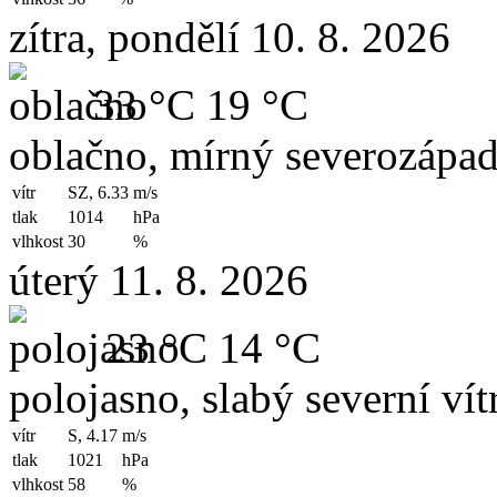
zítra, pondělí 10. 8. 2026
33 °C
19 °C
oblačno, mírný severozápad
vítr
SZ, 6.33
m/s
tlak
1014
hPa
vlhkost
30
%
úterý 11. 8. 2026
23 °C
14 °C
polojasno, slabý severní vít
vítr
S, 4.17
m/s
tlak
1021
hPa
vlhkost
58
%