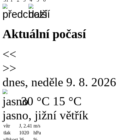
Aktuální počasí
<<
>>
dnes, neděle 9. 8. 2026
30 °C
15 °C
jasno, jižní větřík
vítr
J, 2.41
m/s
tlak
1020
hPa
vlhkost
36
%