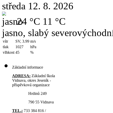
středa 12. 8. 2026
24 °C
11 °C
jasno, slabý severovýchodní
vítr
SV, 3.99
m/s
tlak
1027
hPa
vlhkost
45
%
Základní informace
ADRESA:
Základní škola
Vidnava, okres Jeseník -
příspěvková organizace
Hrdinů 249
790 55 Vidnava
TEL.:
733 384 816 /