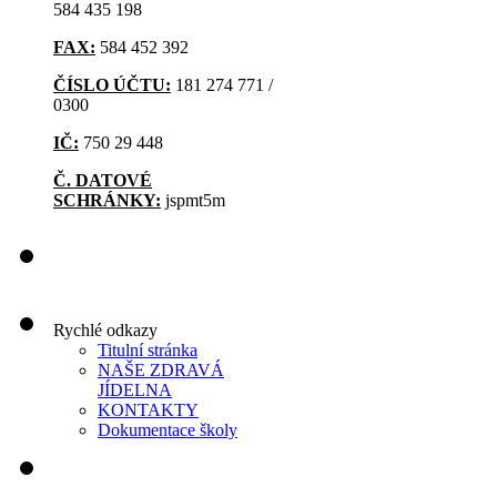
584 435 198
FAX:
584 452 392
ČÍSLO ÚČTU:
181 274 771 /
0300
IČ:
750 29 448
Č. DATOVÉ
SCHRÁNKY:
jspmt5m
Rychlé odkazy
Titulní stránka
NAŠE ZDRAVÁ
JÍDELNA
KONTAKTY
Dokumentace školy