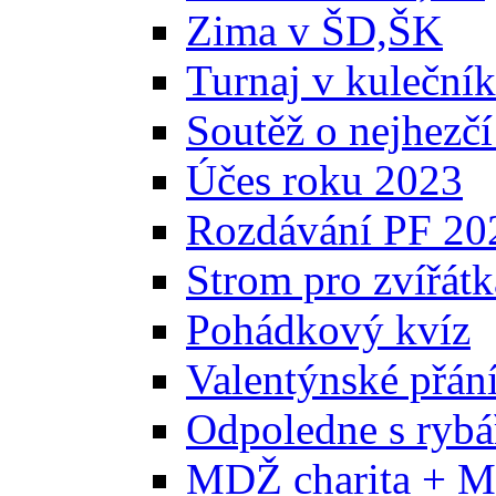
Zima v ŠD,ŠK
Turnaj v kuleční
Soutěž o nejhezčí
Účes roku 2023
Rozdávání PF 20
Strom pro zvířátk
Pohádkový kvíz
Valentýnské přán
Odpoledne s ryb
MDŽ charita + M