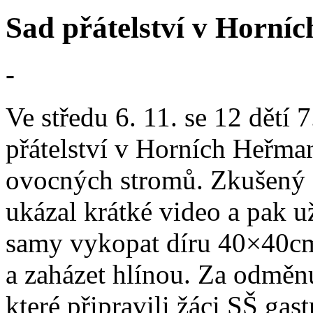
Sad přátelství v Horníc
-
Ve středu 6. 11. se 12 dětí 
přátelství v Horních Heřma
ovocných stromů. Zkušený 
ukázal krátké video a pak už
samy vykopat díru 40×40cm, 
a zaházet hlínou. Za odměnu
které připravili žáci SŠ gas