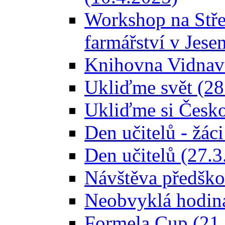
Workshop na Stře
farmářství v Jese
Knihovna Vidnava
Ukliďme svět (28
Ukliďme si Česko
Den učitelů - žác
Den učitelů (27.3
Návštěva předškol
Neobvyklá hodina
Formela Cup (21.