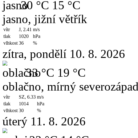
30 °C
15 °C
jasno, jižní větřík
vítr
J, 2.41
m/s
tlak
1020
hPa
vlhkost
36
%
zítra, pondělí 10. 8. 2026
33 °C
19 °C
oblačno, mírný severozápad
vítr
SZ, 6.33
m/s
tlak
1014
hPa
vlhkost
30
%
úterý 11. 8. 2026