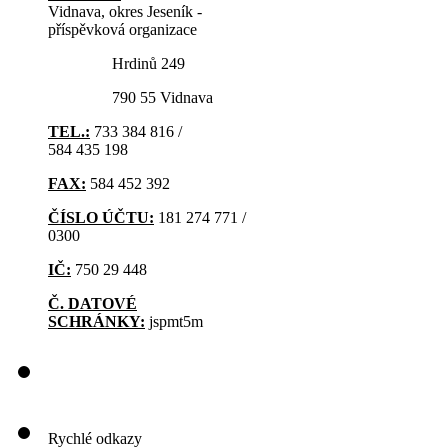
Vidnava, okres Jeseník -
příspěvková organizace
Hrdinů 249
790 55 Vidnava
TEL.:
733 384 816 /
584 435 198
FAX:
584 452 392
ČÍSLO ÚČTU:
181 274 771 /
0300
IČ:
750 29 448
Č. DATOVÉ
SCHRÁNKY:
jspmt5m
Rychlé odkazy