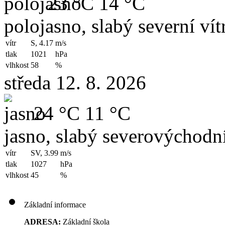
23 °C
14 °C
polojasno, slabý severní vít
vítr
S, 4.17
m/s
tlak
1021
hPa
vlhkost
58
%
středa 12. 8. 2026
24 °C
11 °C
jasno, slabý severovýchodní
vítr
SV, 3.99
m/s
tlak
1027
hPa
vlhkost
45
%
Základní informace
ADRESA:
Základní škola