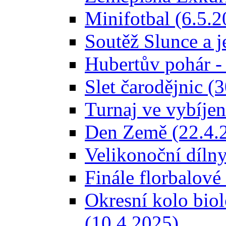
Minifotbal (6.5.2
Soutěž Slunce a j
Hubertův pohár -
Slet čarodějnic (
Turnaj ve vybíjen
Den Země (22.4.
Velikonoční dílny
Finále florbalové
Okresní kolo bio
(10.4.2025)