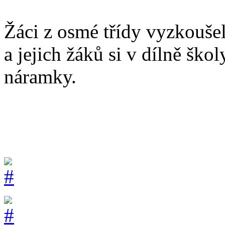
Žáci z osmé třídy vyzkoušel
a jejich žáků si v dílně ško
náramky.