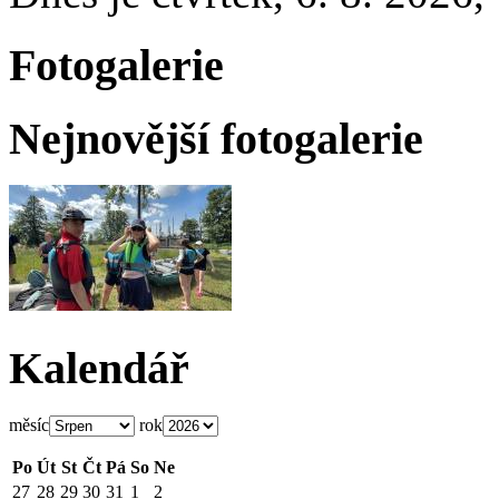
Fotogalerie
Nejnovější fotogalerie
Kalendář
měsíc
rok
Po
Út
St
Čt
Pá
So
Ne
27
28
29
30
31
1
2