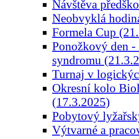
Návštěva předškol
Neobvyklá hodina
Formela Cup (21.
Ponožkový den -
syndromu (21.3.
Turnaj v logický
Okresní kolo Bio
(17.3.2025)
Pobytový lyžařský
Výtvarné a pracovn