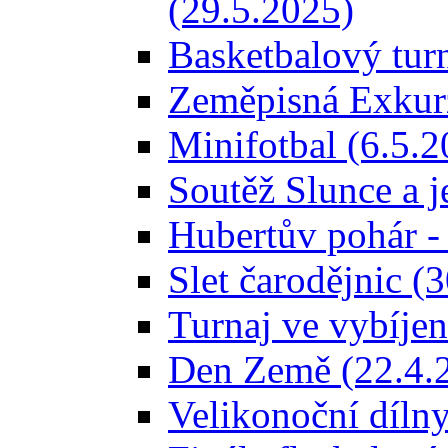
(29.5.2025)
Basketbalový turn
Zeměpisná Exkurz
Minifotbal (6.5.2
Soutěž Slunce a j
Hubertův pohár -
Slet čarodějnic (
Turnaj ve vybíjen
Den Země (22.4.
Velikonoční dílny