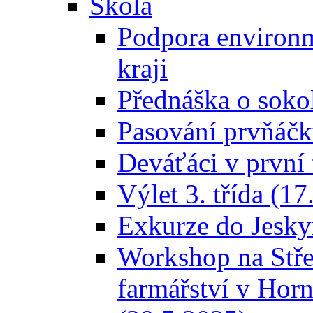
Škola
Podpora environ
kraji
Přednáška o sokol
Pasování prvňáčk
Deváťáci v první 
Výlet 3. třída (1
Exkurze do Jesky
Workshop na Stře
farmářství v Hor