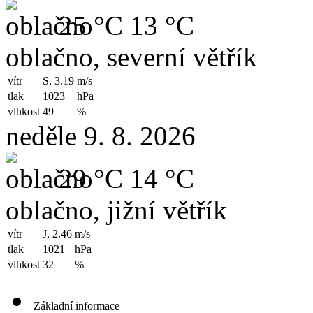
25 °C
13 °C
oblačno, severní větřík
vítr
S, 3.19
m/s
tlak
1023
hPa
vlhkost
49
%
neděle 9. 8. 2026
29 °C
14 °C
oblačno, jižní větřík
vítr
J, 2.46
m/s
tlak
1021
hPa
vlhkost
32
%
Základní informace