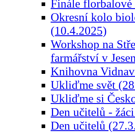
Finále florbalové
Okresní kolo bio
(10.4.2025)
Workshop na Stře
farmářství v Jese
Knihovna Vidnava
Ukliďme svět (28
Ukliďme si Česko
Den učitelů - žác
Den učitelů (27.3