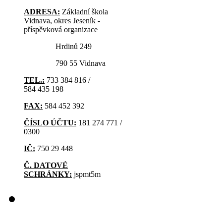
ADRESA:
Základní škola
Vidnava, okres Jeseník -
příspěvková organizace
Hrdinů 249
790 55 Vidnava
TEL.:
733 384 816 /
584 435 198
FAX:
584 452 392
ČÍSLO ÚČTU:
181 274 771 /
0300
IČ:
750 29 448
Č. DATOVÉ
SCHRÁNKY:
jspmt5m