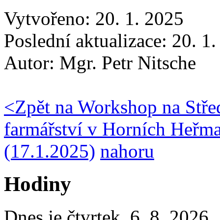
Vytvořeno: 20. 1. 2025
Poslední aktualizace: 20. 1
Autor:
Mgr. Petr Nitsche
<
Zpět na Workshop na Střed
farmářství v Horních Heřma
(17.1.2025)
nahoru
Hodiny
Dnes je
čtvrtek
,
6. 8. 2026
,