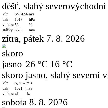
déšť, slabý severovýchodní 
vítr
SV, 4.56
m/s
tlak
1017
hPa
vlhkost
58
%
srážky
6.28
mm
zítra, pátek 7. 8. 2026
26 °C
16 °C
skoro jasno, slabý severní v
vítr
S, 4.62
m/s
tlak
1021
hPa
vlhkost
41
%
sobota 8. 8. 2026