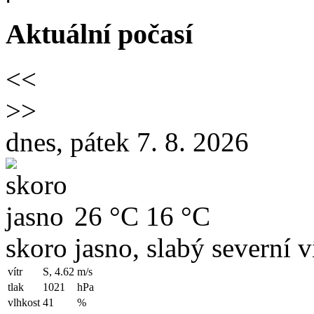
Aktuální počasí
<<
>>
dnes, pátek 7. 8. 2026
26 °C
16 °C
skoro jasno, slabý severní v
vítr
S, 4.62
m/s
tlak
1021
hPa
vlhkost
41
%