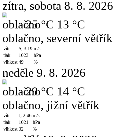
zítra, sobota 8. 8. 2026
25 °C
13 °C
oblačno, severní větřík
vítr
S, 3.19
m/s
tlak
1023
hPa
vlhkost
49
%
neděle 9. 8. 2026
29 °C
14 °C
oblačno, jižní větřík
vítr
J, 2.46
m/s
tlak
1021
hPa
vlhkost
32
%