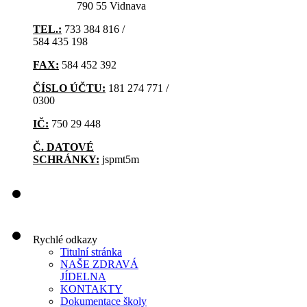
790 55 Vidnava
TEL.:
733 384 816 /
584 435 198
FAX:
584 452 392
ČÍSLO ÚČTU:
181 274 771 /
0300
IČ:
750 29 448
Č. DATOVÉ
SCHRÁNKY:
jspmt5m
Rychlé odkazy
Titulní stránka
NAŠE ZDRAVÁ
JÍDELNA
KONTAKTY
Dokumentace školy