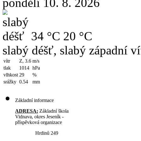
pondělí 10. 8. 2026
34 °C
20 °C
slabý déšť, slabý západní ví
vítr
Z, 3.6
m/s
tlak
1014
hPa
vlhkost
29
%
srážky
0.54
mm
Základní informace
ADRESA:
Základní škola
Vidnava, okres Jeseník -
příspěvková organizace
Hrdinů 249