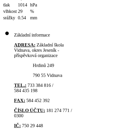
tlak
1014
hPa
vlhkost
29
%
srážky
0.54
mm
Základní informace
ADRESA:
Základní škola
Vidnava, okres Jeseník -
příspěvková organizace
Hrdinů 249
790 55 Vidnava
TEL.:
733 384 816 /
584 435 198
FAX:
584 452 392
ČÍSLO ÚČTU:
181 274 771 /
0300
IČ:
750 29 448