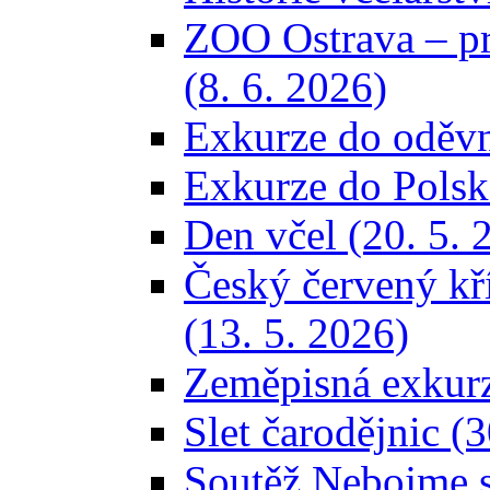
ZOO Ostrava – 
(8. 6. 2026)
Exkurze do oděvní
Exkurze do Polska
Den včel (20. 5. 
Český červený kř
(13. 5. 2026)
Zeměpisná exkurze
Slet čarodějnic (3
Soutěž Nebojme se