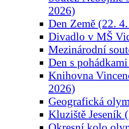
2026)
Den Země (22. 4.
Divadlo v MŠ Vid
Mezinárodní sout
Den s pohádkami 
Knihovna Vincence
2026)
Geografická olym
Kluziště Jeseník 
Okresní kolo olym