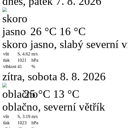
dnes, pátek 7. 8. 2026
26 °C
16 °C
skoro jasno, slabý severní v
vítr
S, 4.62
m/s
tlak
1021
hPa
vlhkost
41
%
zítra, sobota 8. 8. 2026
25 °C
13 °C
oblačno, severní větřík
vítr
S, 3.19
m/s
tlak
1023
hPa