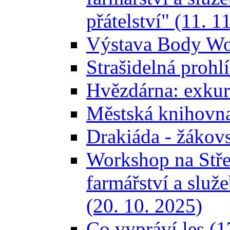
přátelství" (11. 1
Výstava Body Wor
Strašidelná prohl
Hvězdárna: exkurz
Městská knihovna
Drakiáda - žákov
Workshop na Stře
farmářství a služ
(20. 10. 2025)
Co vypráví les (1