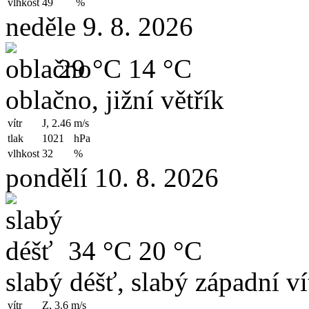
vlhkost
49
%
neděle 9. 8. 2026
29 °C
14 °C
oblačno, jižní větřík
vítr
J, 2.46
m/s
tlak
1021
hPa
vlhkost
32
%
pondělí 10. 8. 2026
34 °C
20 °C
slabý déšť, slabý západní ví
vítr
Z, 3.6
m/s