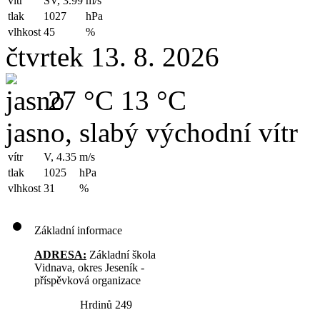
vítr
SV, 3.99
m/s
tlak
1027
hPa
vlhkost
45
%
čtvrtek 13. 8. 2026
27 °C
13 °C
jasno, slabý východní vítr
vítr
V, 4.35
m/s
tlak
1025
hPa
vlhkost
31
%
Základní informace
ADRESA:
Základní škola
Vidnava, okres Jeseník -
příspěvková organizace
Hrdinů 249