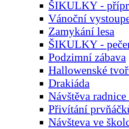
ŠIKULKY - přípr
Vánoční vystoupe
Zamykání lesa
ŠIKULKY - pečen
Podzimní zábava
Hallowenské tvoř
Drakiáda
Návštěva radnice
Přivítání prvňáčk
Návšteva ve škol