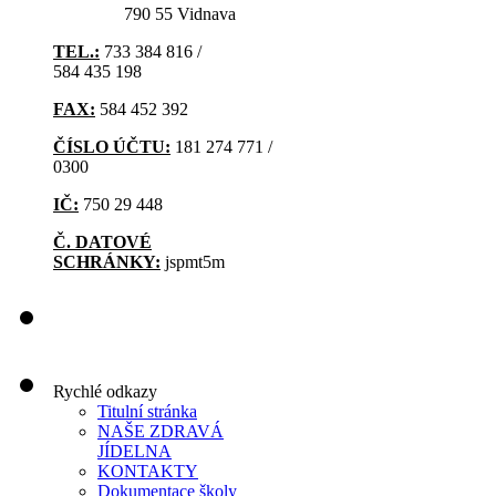
790 55 Vidnava
TEL.:
733 384 816 /
584 435 198
FAX:
584 452 392
ČÍSLO ÚČTU:
181 274 771 /
0300
IČ:
750 29 448
Č. DATOVÉ
SCHRÁNKY:
jspmt5m
Rychlé odkazy
Titulní stránka
NAŠE ZDRAVÁ
JÍDELNA
KONTAKTY
Dokumentace školy