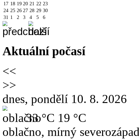
17
18
19
20
21
22
23
24
25
26
27
28
29
30
31
1
2
3
4
5
6
Aktuální počasí
<<
>>
dnes, pondělí 10. 8. 2026
33 °C
19 °C
oblačno, mírný severozápad