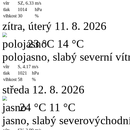
vítr
SZ, 6.33
m/s
tlak
1014
hPa
vlhkost
30
%
zítra, úterý 11. 8. 2026
23 °C
14 °C
polojasno, slabý severní vít
vítr
S, 4.17
m/s
tlak
1021
hPa
vlhkost
58
%
středa 12. 8. 2026
24 °C
11 °C
jasno, slabý severovýchodní