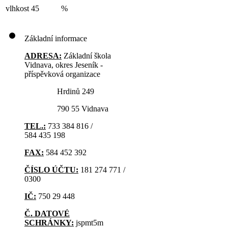
vlhkost
45
%
Základní informace
ADRESA:
Základní škola
Vidnava, okres Jeseník -
příspěvková organizace
Hrdinů 249
790 55 Vidnava
TEL.:
733 384 816 /
584 435 198
FAX:
584 452 392
ČÍSLO ÚČTU:
181 274 771 /
0300
IČ:
750 29 448
Č. DATOVÉ
SCHRÁNKY:
jspmt5m