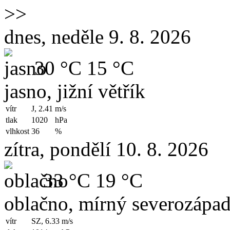
>>
dnes, neděle 9. 8. 2026
30 °C
15 °C
jasno, jižní větřík
vítr
J, 2.41
m/s
tlak
1020
hPa
vlhkost
36
%
zítra, pondělí 10. 8. 2026
33 °C
19 °C
oblačno, mírný severozápad
vítr
SZ, 6.33
m/s