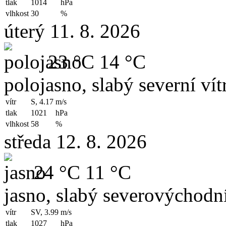
tlak
1014
hPa
vlhkost
30
%
úterý 11. 8. 2026
23 °C
14 °C
polojasno, slabý severní vít
vítr
S, 4.17
m/s
tlak
1021
hPa
vlhkost
58
%
středa 12. 8. 2026
24 °C
11 °C
jasno, slabý severovýchodní
vítr
SV, 3.99
m/s
tlak
1027
hPa