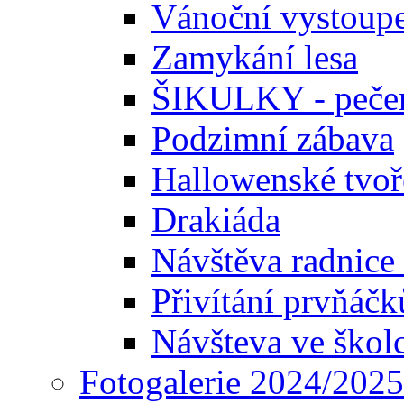
Vánoční vystoupe
Zamykání lesa
ŠIKULKY - pečen
Podzimní zábava
Hallowenské tvoř
Drakiáda
Návštěva radnice
Přivítání prvňáčk
Návšteva ve škol
Fotogalerie 2024/2025