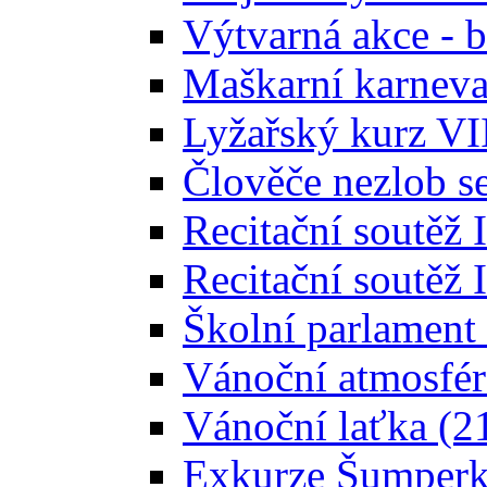
Výtvarná akce - b
Maškarní karneval
Lyžařský kurz VII
Člověče nezlob se
Recitační soutěž 
Recitační soutěž I
Školní parlament 
Vánoční atmosféra
Vánoční laťka (21
Exkurze Šumperk 