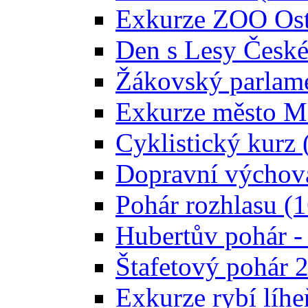
Exkurze ZOO Ostr
Den s Lesy České 
Žákovský parlam
Exkurze město Mo
Cyklistický kurz 
Dopravní výchova
Pohár rozhlasu (
Hubertův pohár -
Štafetový pohár 
Exkurze rybí líhe