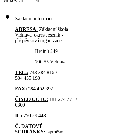
vlhkost
31
%
Základní informace
ADRESA:
Základní škola
Vidnava, okres Jeseník -
příspěvková organizace
Hrdinů 249
790 55 Vidnava
TEL.:
733 384 816 /
584 435 198
FAX:
584 452 392
ČÍSLO ÚČTU:
181 274 771 /
0300
IČ:
750 29 448
Č. DATOVÉ
SCHRÁNKY:
jspmt5m