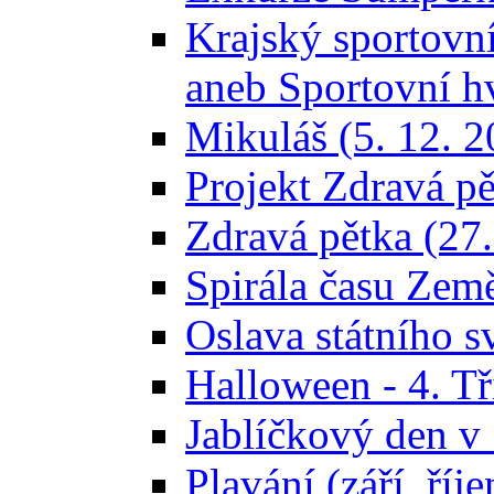
Krajský sportovn
aneb Sportovní h
Mikuláš (5. 12. 2
Projekt Zdravá pě
Zdravá pětka (27.
Spirála času Země
Oslava státního s
Halloween - 4. Tř
Jablíčkový den v 
Plavání (září, říj