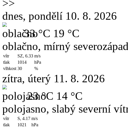
>>
dnes, pondělí 10. 8. 2026
33 °C
19 °C
oblačno, mírný severozápad
vítr
SZ, 6.33
m/s
tlak
1014
hPa
vlhkost
30
%
zítra, úterý 11. 8. 2026
23 °C
14 °C
polojasno, slabý severní vít
vítr
S, 4.17
m/s
tlak
1021
hPa