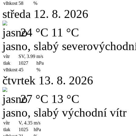
vlhkost
58
%
středa 12. 8. 2026
24 °C
11 °C
jasno, slabý severovýchodní
vítr
SV, 3.99
m/s
tlak
1027
hPa
vlhkost
45
%
čtvrtek 13. 8. 2026
27 °C
13 °C
jasno, slabý východní vítr
vítr
V, 4.35
m/s
tlak
1025
hPa