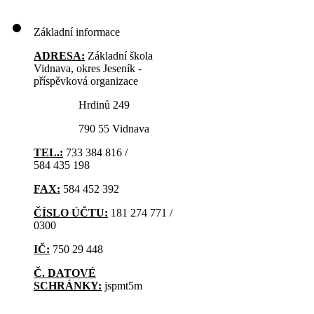
Základní informace
ADRESA:
Základní škola
Vidnava, okres Jeseník -
příspěvková organizace
Hrdinů 249
790 55 Vidnava
TEL.:
733 384 816 /
584 435 198
FAX:
584 452 392
ČÍSLO ÚČTU:
181 274 771 /
0300
IČ:
750 29 448
Č. DATOVÉ
SCHRÁNKY:
jspmt5m