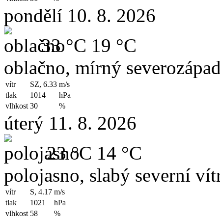
pondělí 10. 8. 2026
33 °C
19 °C
oblačno, mírný severozápad
vítr
SZ, 6.33
m/s
tlak
1014
hPa
vlhkost
30
%
úterý 11. 8. 2026
23 °C
14 °C
polojasno, slabý severní vít
vítr
S, 4.17
m/s
tlak
1021
hPa
vlhkost
58
%