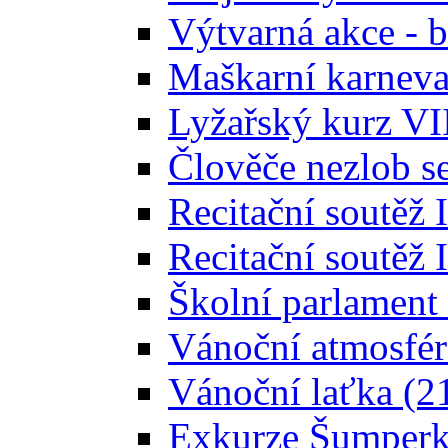
Výtvarná akce - b
Maškarní karneval
Lyžařský kurz VII
Člověče nezlob se
Recitační soutěž 
Recitační soutěž I
Školní parlament 
Vánoční atmosféra
Vánoční laťka (21
Exkurze Šumperk 