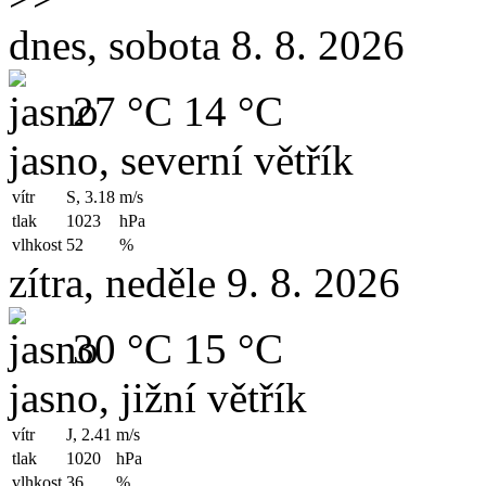
dnes, sobota 8. 8. 2026
27 °C
14 °C
jasno, severní větřík
vítr
S, 3.18
m/s
tlak
1023
hPa
vlhkost
52
%
zítra, neděle 9. 8. 2026
30 °C
15 °C
jasno, jižní větřík
vítr
J, 2.41
m/s
tlak
1020
hPa
vlhkost
36
%