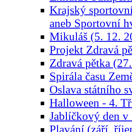
Krajský sportovn
aneb Sportovní h
Mikuláš (5. 12. 2
Projekt Zdravá pě
Zdravá pětka (27.
Spirála času Země
Oslava státního s
Halloween - 4. Tř
Jablíčkový den v 
Plavání (září, říj