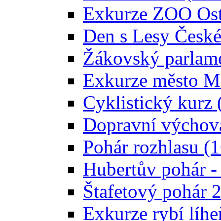
Exkurze ZOO Ostr
Den s Lesy České 
Žákovský parlam
Exkurze město Mo
Cyklistický kurz 
Dopravní výchova
Pohár rozhlasu (
Hubertův pohár -
Štafetový pohár 
Exkurze rybí líhe