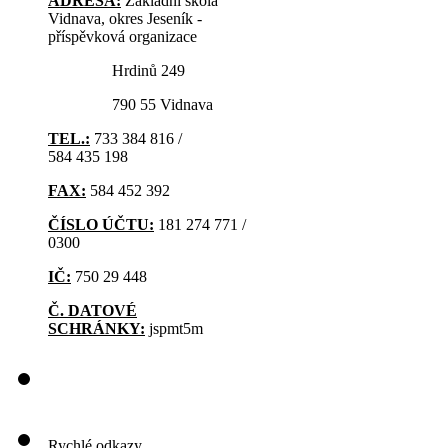
ADRESA:
Základní škola
Vidnava, okres Jeseník -
příspěvková organizace
Hrdinů 249
790 55 Vidnava
TEL.:
733 384 816 /
584 435 198
FAX:
584 452 392
ČÍSLO ÚČTU:
181 274 771 /
0300
IČ:
750 29 448
Č. DATOVÉ
SCHRÁNKY:
jspmt5m
Rychlé odkazy