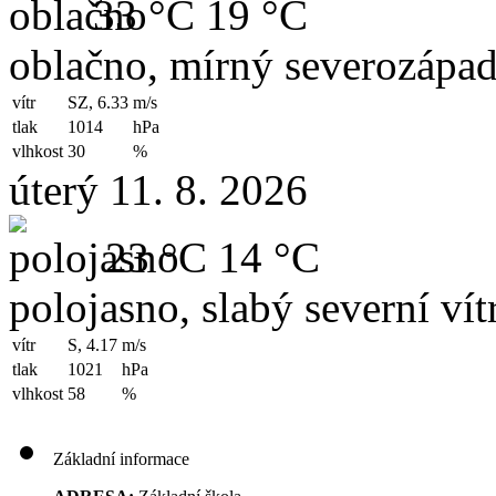
33 °C
19 °C
oblačno, mírný severozápad
vítr
SZ, 6.33
m/s
tlak
1014
hPa
vlhkost
30
%
úterý 11. 8. 2026
23 °C
14 °C
polojasno, slabý severní vít
vítr
S, 4.17
m/s
tlak
1021
hPa
vlhkost
58
%
Základní informace