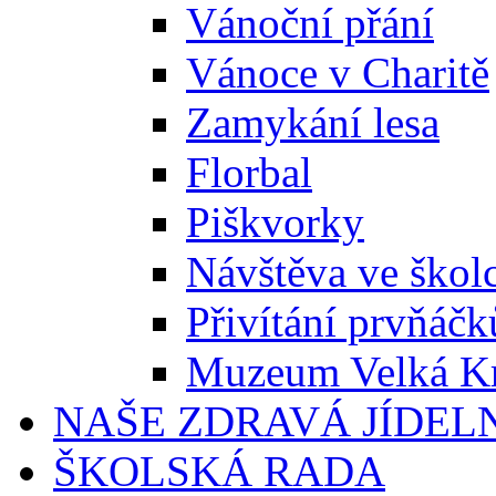
Vánoční přání
Vánoce v Charitě
Zamykání lesa
Florbal
Piškvorky
Návštěva ve škol
Přivítání prvňáčk
Muzeum Velká K
NAŠE ZDRAVÁ JÍDEL
ŠKOLSKÁ RADA