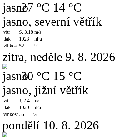
27 °C
14 °C
jasno, severní větřík
vítr
S, 3.18
m/s
tlak
1023
hPa
vlhkost
52
%
zítra, neděle 9. 8. 2026
30 °C
15 °C
jasno, jižní větřík
vítr
J, 2.41
m/s
tlak
1020
hPa
vlhkost
36
%
pondělí 10. 8. 2026