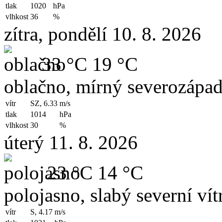
tlak
1020
hPa
vlhkost
36
%
zítra, pondělí 10. 8. 2026
33 °C
19 °C
oblačno, mírný severozápad
vítr
SZ, 6.33
m/s
tlak
1014
hPa
vlhkost
30
%
úterý 11. 8. 2026
23 °C
14 °C
polojasno, slabý severní vít
vítr
S, 4.17
m/s