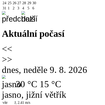
24
25
26
27
28
29
30
31
1
2
3
4
5
6
Aktuální počasí
<<
>>
dnes, neděle 9. 8. 2026
30 °C
15 °C
jasno, jižní větřík
vítr
J, 2.41
m/s