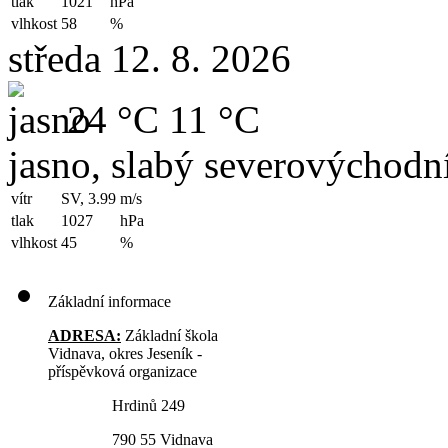
tlak
1021
hPa
vlhkost
58
%
středa 12. 8. 2026
24 °C
11 °C
jasno, slabý severovýchodní
vítr
SV, 3.99
m/s
tlak
1027
hPa
vlhkost
45
%
Základní informace
ADRESA:
Základní škola
Vidnava, okres Jeseník -
příspěvková organizace
Hrdinů 249
790 55 Vidnava