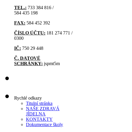
TEL.:
733 384 816 /
584 435 198
FAX:
584 452 392
ČÍSLO ÚČTU:
181 274 771 /
0300
IČ:
750 29 448
Č. DATOVÉ
SCHRÁNKY:
jspmt5m
Rychlé odkazy
Titulní stránka
NAŠE ZDRAVÁ
JÍDELNA
KONTAKTY
Dokumentace školy