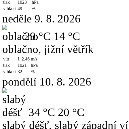
tlak
1023
hPa
vlhkost
49
%
neděle 9. 8. 2026
29 °C
14 °C
oblačno, jižní větřík
vítr
J, 2.46
m/s
tlak
1021
hPa
vlhkost
32
%
pondělí 10. 8. 2026
34 °C
20 °C
slabý déšť, slabý západní ví