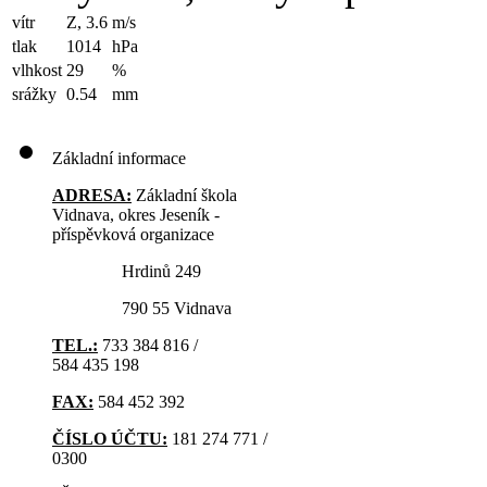
vítr
Z, 3.6
m/s
tlak
1014
hPa
vlhkost
29
%
srážky
0.54
mm
Základní informace
ADRESA:
Základní škola
Vidnava, okres Jeseník -
příspěvková organizace
Hrdinů 249
790 55 Vidnava
TEL.:
733 384 816 /
584 435 198
FAX:
584 452 392
ČÍSLO ÚČTU:
181 274 771 /
0300