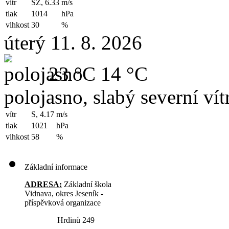
vítr
SZ, 6.33
m/s
tlak
1014
hPa
vlhkost
30
%
úterý 11. 8. 2026
23 °C
14 °C
polojasno, slabý severní vít
vítr
S, 4.17
m/s
tlak
1021
hPa
vlhkost
58
%
Základní informace
ADRESA:
Základní škola
Vidnava, okres Jeseník -
příspěvková organizace
Hrdinů 249