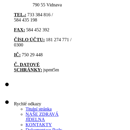
790 55 Vidnava
TEL.:
733 384 816 /
584 435 198
FAX:
584 452 392
ČÍSLO ÚČTU:
181 274 771 /
0300
IČ:
750 29 448
Č. DATOVÉ
SCHRÁNKY:
jspmt5m
Rychlé odkazy
Titulní stránka
NAŠE ZDRAVÁ
JÍDELNA
KONTAKTY
Dokumentace školy