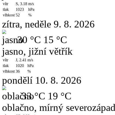
vítr
S, 3.18
m/s
tlak
1023
hPa
vlhkost
52
%
zítra, neděle 9. 8. 2026
30 °C
15 °C
jasno, jižní větřík
vítr
J, 2.41
m/s
tlak
1020
hPa
vlhkost
36
%
pondělí 10. 8. 2026
33 °C
19 °C
oblačno, mírný severozápad