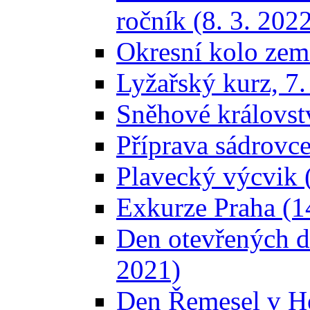
ročník (8. 3. 202
Okresní kolo zem
Lyžařský kurz, 7
Sněhové královstv
Příprava sádrovce
Plavecký výcvik 
Exkurze Praha (14
Den otevřených dv
2021)
Den Řemesel v He