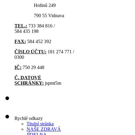
Hrdinů 249
790 55 Vidnava
TEL.:
733 384 816 /
584 435 198
FAX:
584 452 392
ČÍSLO ÚČTU:
181 274 771 /
0300
IČ:
750 29 448
Č. DATOVÉ
SCHRÁNKY:
jspmt5m
Rychlé odkazy
Titulní stránka
NAŠE ZDRAVÁ
JÍDELNA