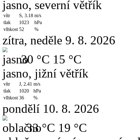
jasno, severní větřík
vítr
S, 3.18
m/s
tlak
1023
hPa
vlhkost
52
%
zítra, neděle 9. 8. 2026
30 °C
15 °C
jasno, jižní větřík
vítr
J, 2.41
m/s
tlak
1020
hPa
vlhkost
36
%
pondělí 10. 8. 2026
33 °C
19 °C