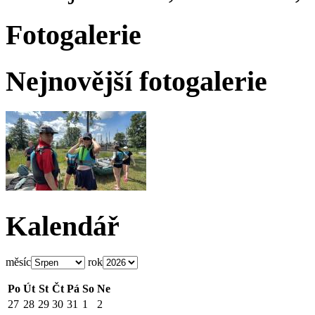
Fotogalerie
Nejnovější fotogalerie
Kalendář
měsíc
rok
Po
Út
St
Čt
Pá
So
Ne
27
28
29
30
31
1
2