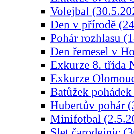
Volejbal (30.5.20
Den v přírodě (2
Pohár rozhlasu (
Den řemesel v Ho
Exkurze 8. třída 
Exkurze Olomouc
Batůžek pohádek 
Hubertův pohár (
Minifotbal (2.5.2
Slet čarodejnic (