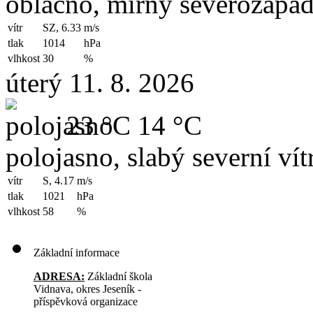
oblačno, mírný severozápad
vítr
SZ, 6.33
m/s
tlak
1014
hPa
vlhkost
30
%
úterý 11. 8. 2026
23 °C
14 °C
polojasno, slabý severní vít
vítr
S, 4.17
m/s
tlak
1021
hPa
vlhkost
58
%
Základní informace
ADRESA:
Základní škola
Vidnava, okres Jeseník -
příspěvková organizace