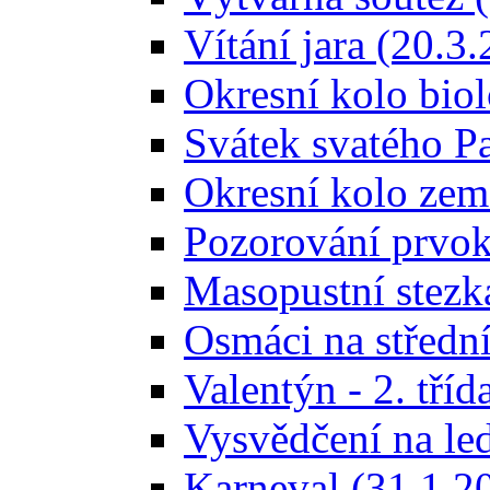
Vítání jara (20.3
Okresní kolo bio
Svátek svatého Pa
Okresní kolo zem
Pozorování prvok
Masopustní stezk
Osmáci na středn
Valentýn - 2. tříd
Vysvědčení na le
Karneval (31.1.2