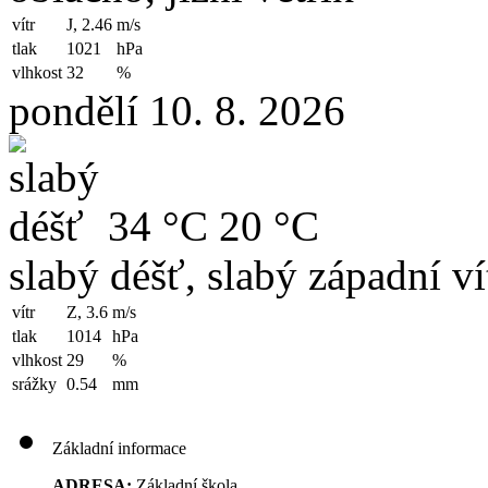
vítr
J, 2.46
m/s
tlak
1021
hPa
vlhkost
32
%
pondělí 10. 8. 2026
34 °C
20 °C
slabý déšť, slabý západní ví
vítr
Z, 3.6
m/s
tlak
1014
hPa
vlhkost
29
%
srážky
0.54
mm
Základní informace
ADRESA:
Základní škola