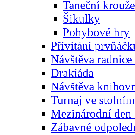
Taneční krouž
Šikulky
Pohybové hry
Přivítání prvňáčk
Návštěva radnice
Drakiáda
Návštěva knihov
Turnaj ve stolním
Mezinárodní den
Zábavné odpoled