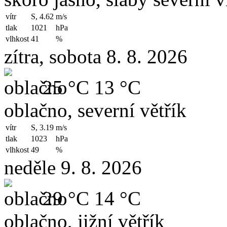
vítr
S, 4.62
m/s
tlak
1021
hPa
vlhkost
41
%
zítra, sobota 8. 8. 2026
25 °C
13 °C
oblačno, severní větřík
vítr
S, 3.19
m/s
tlak
1023
hPa
vlhkost
49
%
neděle 9. 8. 2026
29 °C
14 °C
oblačno, jižní větřík