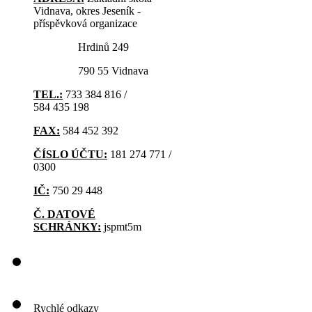
Vidnava, okres Jeseník -
příspěvková organizace
Hrdinů 249
790 55 Vidnava
TEL.:
733 384 816 /
584 435 198
FAX:
584 452 392
ČÍSLO ÚČTU:
181 274 771 /
0300
IČ:
750 29 448
Č. DATOVÉ
SCHRÁNKY:
jspmt5m
Rychlé odkazy