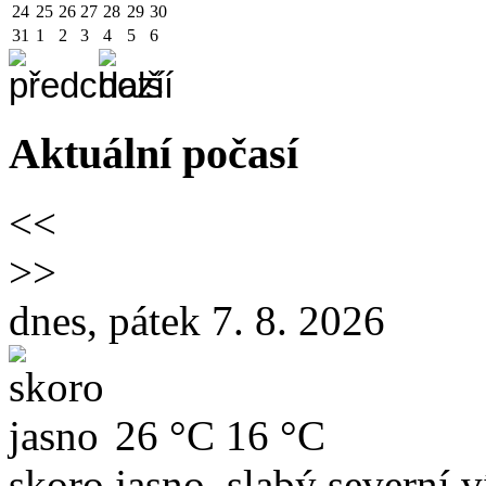
24
25
26
27
28
29
30
31
1
2
3
4
5
6
Aktuální počasí
<<
>>
dnes, pátek 7. 8. 2026
26 °C
16 °C
skoro jasno, slabý severní v