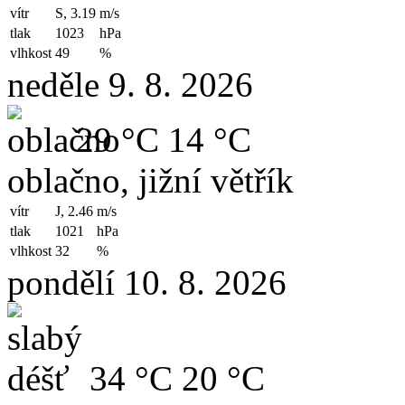
vítr
S, 3.19
m/s
tlak
1023
hPa
vlhkost
49
%
neděle 9. 8. 2026
29 °C
14 °C
oblačno, jižní větřík
vítr
J, 2.46
m/s
tlak
1021
hPa
vlhkost
32
%
pondělí 10. 8. 2026
34 °C
20 °C