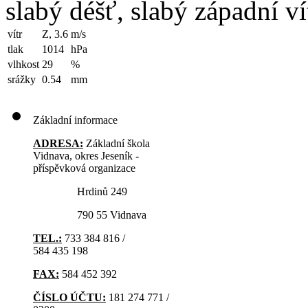
slabý déšť, slabý západní ví
vítr
Z, 3.6
m/s
tlak
1014
hPa
vlhkost
29
%
srážky
0.54
mm
Základní informace
ADRESA:
Základní škola
Vidnava, okres Jeseník -
příspěvková organizace
Hrdinů 249
790 55 Vidnava
TEL.:
733 384 816 /
584 435 198
FAX:
584 452 392
ČÍSLO ÚČTU:
181 274 771 /