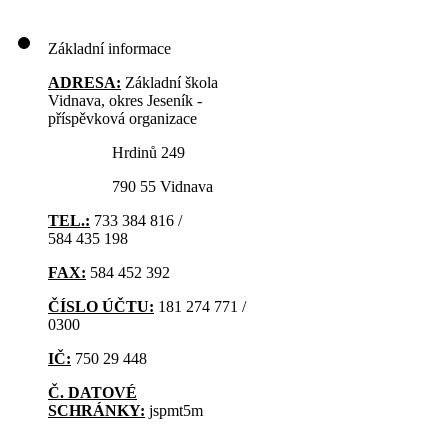
Základní informace
ADRESA:
Základní škola
Vidnava, okres Jeseník -
příspěvková organizace
Hrdinů 249
790 55 Vidnava
TEL.:
733 384 816 /
584 435 198
FAX:
584 452 392
ČÍSLO ÚČTU:
181 274 771 /
0300
IČ:
750 29 448
Č. DATOVÉ
SCHRÁNKY:
jspmt5m