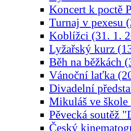
Koncert k poctě P
Turnaj v pexesu (
Koblížci (31. 1. 
Lyžařský kurz (13
Běh na běžkách (3
Vánoční laťka (2
Divadelní předst
Mikuláš ve škole 
Pěvecká soutěž "
Český kinematog