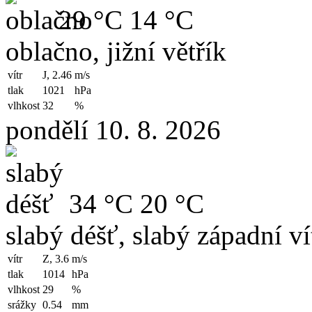
29 °C
14 °C
oblačno, jižní větřík
vítr
J, 2.46
m/s
tlak
1021
hPa
vlhkost
32
%
pondělí 10. 8. 2026
34 °C
20 °C
slabý déšť, slabý západní ví
vítr
Z, 3.6
m/s
tlak
1014
hPa
vlhkost
29
%
srážky
0.54
mm