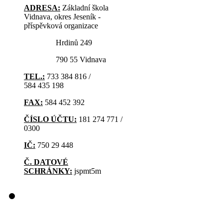
ADRESA:
Základní škola
Vidnava, okres Jeseník -
příspěvková organizace
Hrdinů 249
790 55 Vidnava
TEL.:
733 384 816 /
584 435 198
FAX:
584 452 392
ČÍSLO ÚČTU:
181 274 771 /
0300
IČ:
750 29 448
Č. DATOVÉ
SCHRÁNKY:
jspmt5m