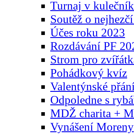
Turnaj v kuleční
Soutěž o nejhezčí
Účes roku 2023
Rozdávání PF 20
Strom pro zvířátk
Pohádkový kvíz
Valentýnské přán
Odpoledne s ryb
MDŽ charita + M
Vynášení Moreny