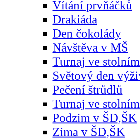
Vítání prvňáčků
Drakiáda
Den čokolády
Návštěva v MŠ
Turnaj ve stolním
Světový den výži
Pečení štrůdlů
Turnaj ve stolním
Podzim v ŠD,ŠK
Zima v ŠD,ŠK