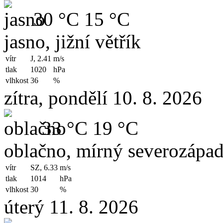
30 °C
15 °C
jasno, jižní větřík
vítr
J, 2.41
m/s
tlak
1020
hPa
vlhkost
36
%
zítra, pondělí 10. 8. 2026
33 °C
19 °C
oblačno, mírný severozápad
vítr
SZ, 6.33
m/s
tlak
1014
hPa
vlhkost
30
%
úterý 11. 8. 2026