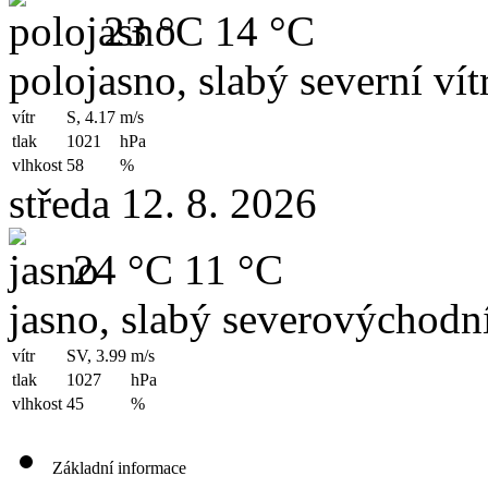
23 °C
14 °C
polojasno, slabý severní vít
vítr
S, 4.17
m/s
tlak
1021
hPa
vlhkost
58
%
středa 12. 8. 2026
24 °C
11 °C
jasno, slabý severovýchodní
vítr
SV, 3.99
m/s
tlak
1027
hPa
vlhkost
45
%
Základní informace