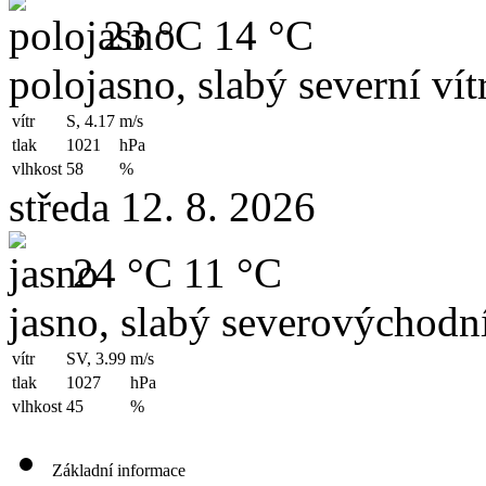
23 °C
14 °C
polojasno, slabý severní vít
vítr
S, 4.17
m/s
tlak
1021
hPa
vlhkost
58
%
středa 12. 8. 2026
24 °C
11 °C
jasno, slabý severovýchodní
vítr
SV, 3.99
m/s
tlak
1027
hPa
vlhkost
45
%
Základní informace