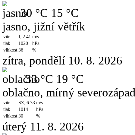
30 °C
15 °C
jasno, jižní větřík
vítr
J, 2.41
m/s
tlak
1020
hPa
vlhkost
36
%
zítra, pondělí 10. 8. 2026
33 °C
19 °C
oblačno, mírný severozápad
vítr
SZ, 6.33
m/s
tlak
1014
hPa
vlhkost
30
%
úterý 11. 8. 2026