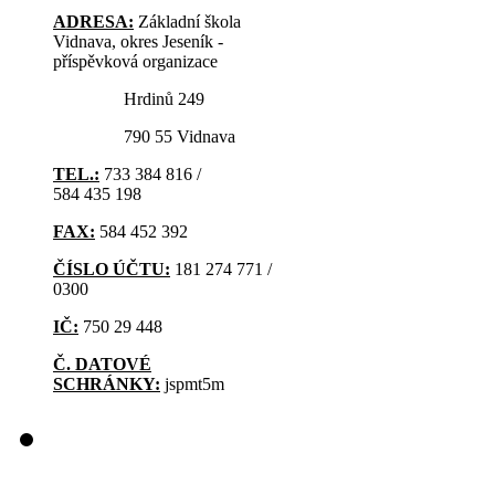
ADRESA:
Základní škola
Vidnava, okres Jeseník -
příspěvková organizace
Hrdinů 249
790 55 Vidnava
TEL.:
733 384 816 /
584 435 198
FAX:
584 452 392
ČÍSLO ÚČTU:
181 274 771 /
0300
IČ:
750 29 448
Č. DATOVÉ
SCHRÁNKY:
jspmt5m