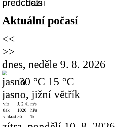
Aktuální počasí
<<
>>
dnes, neděle 9. 8. 2026
30 °C
15 °C
jasno, jižní větřík
vítr
J, 2.41
m/s
tlak
1020
hPa
vlhkost
36
%
zítra, pondělí 10. 8. 2026