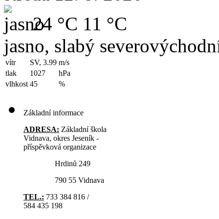
24 °C
11 °C
jasno, slabý severovýchodní
vítr
SV, 3.99
m/s
tlak
1027
hPa
vlhkost
45
%
Základní informace
ADRESA:
Základní škola
Vidnava, okres Jeseník -
příspěvková organizace
Hrdinů 249
790 55 Vidnava
TEL.:
733 384 816 /
584 435 198