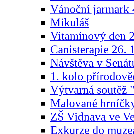
Vánoční jarmark 
Mikuláš
Vitamínový den 2
Canisterapie 26. 
Návštěva v Sená
1. kolo přírodov
Výtvarná soutěž 
Malované hrníčk
ZŠ Vidnava ve Vel
Exkurze do muze