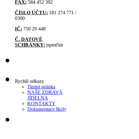
FAX:
584 452 392
ČÍSLO ÚČTU:
181 274 771 /
0300
IČ:
750 29 448
Č. DATOVÉ
SCHRÁNKY:
jspmt5m
Rychlé odkazy
Titulní stránka
NAŠE ZDRAVÁ
JÍDELNA
KONTAKTY
Dokumentace školy