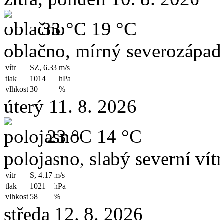
33 °C
19 °C
oblačno, mírný severozápad
vítr
SZ, 6.33
m/s
tlak
1014
hPa
vlhkost
30
%
úterý 11. 8. 2026
23 °C
14 °C
polojasno, slabý severní vít
vítr
S, 4.17
m/s
tlak
1021
hPa
vlhkost
58
%
středa 12. 8. 2026