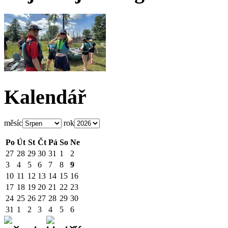
Kalendář
měsíc
rok
Po
Út
St
Čt
Pá
So
Ne
27
28
29
30
31
1
2
3
4
5
6
7
8
9
10
11
12
13
14
15
16
17
18
19
20
21
22
23
24
25
26
27
28
29
30
31
1
2
3
4
5
6