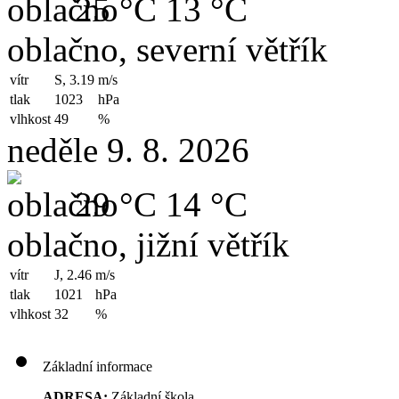
25 °C
13 °C
oblačno, severní větřík
vítr
S, 3.19
m/s
tlak
1023
hPa
vlhkost
49
%
neděle 9. 8. 2026
29 °C
14 °C
oblačno, jižní větřík
vítr
J, 2.46
m/s
tlak
1021
hPa
vlhkost
32
%
Základní informace
ADRESA:
Základní škola