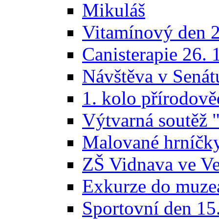
Mikuláš
Vitamínový den 2
Canisterapie 26. 
Návštěva v Sená
1. kolo přírodov
Výtvarná soutěž 
Malované hrníčk
ZŠ Vidnava ve Vel
Exkurze do muze
Sportovní den 15