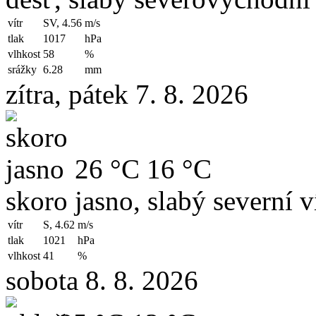
vítr
SV, 4.56
m/s
tlak
1017
hPa
vlhkost
58
%
srážky
6.28
mm
zítra, pátek 7. 8. 2026
26 °C
16 °C
skoro jasno, slabý severní v
vítr
S, 4.62
m/s
tlak
1021
hPa
vlhkost
41
%
sobota 8. 8. 2026