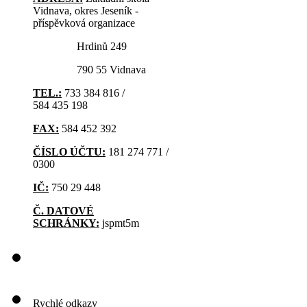
Vidnava, okres Jeseník -
příspěvková organizace
Hrdinů 249
790 55 Vidnava
TEL.:
733 384 816 /
584 435 198
FAX:
584 452 392
ČÍSLO ÚČTU:
181 274 771 /
0300
IČ:
750 29 448
Č. DATOVÉ
SCHRÁNKY:
jspmt5m
Rychlé odkazy