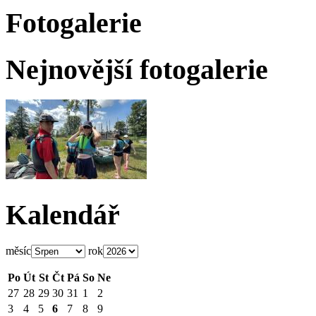
Fotogalerie
Nejnovější fotogalerie
Kalendář
měsíc
rok
Po
Út
St
Čt
Pá
So
Ne
27
28
29
30
31
1
2
3
4
5
6
7
8
9