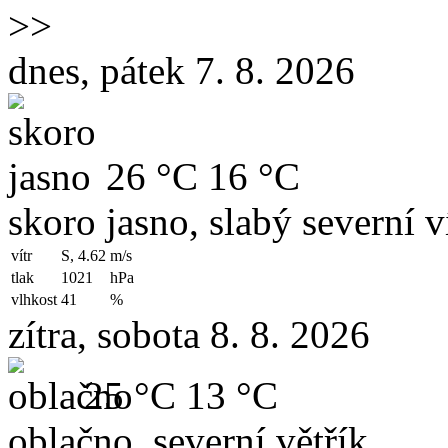
>>
dnes, pátek 7. 8. 2026
26 °C
16 °C
skoro jasno, slabý severní v
vítr
S, 4.62
m/s
tlak
1021
hPa
vlhkost
41
%
zítra, sobota 8. 8. 2026
25 °C
13 °C
oblačno, severní větřík