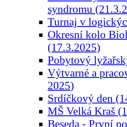
syndromu (21.3.
Turnaj v logický
Okresní kolo Bio
(17.3.2025)
Pobytový lyžařský
Výtvarné a pracovn
2025)
Srdíčkový den (1
MŠ Velká Kraš (1
Beseda - První p