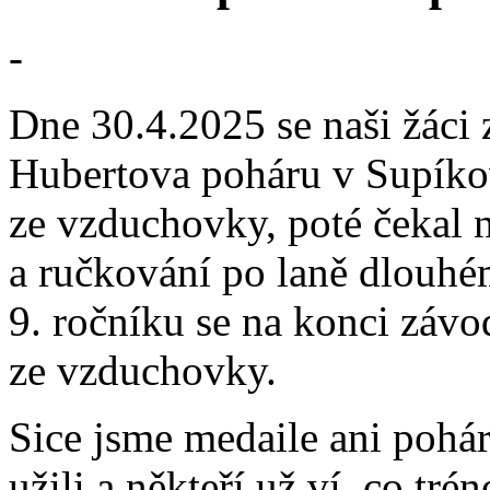
-
Dne 30.4.2025 se naši žáci z
Hubertova poháru v Supíkov
ze vzduchovky, poté čekal n
a ručkování po laně dlouhé
9. ročníku se na konci závo
ze vzduchovky.
Sice jsme medaile ani pohár
užili a někteří už ví, co tr