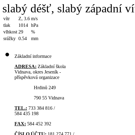
slabý déšť, slabý západní ví
vítr
Z, 3.6
m/s
tlak
1014
hPa
vlhkost
29
%
srážky
0.54
mm
Základní informace
ADRESA:
Základní škola
Vidnava, okres Jeseník -
příspěvková organizace
Hrdinů 249
790 55 Vidnava
TEL.:
733 384 816 /
584 435 198
FAX:
584 452 392
ČÍSLO ÚČTU:
181 274 771 /