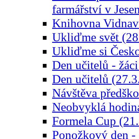
farmářství v Jese
Knihovna Vidnava
Ukliďme svět (28
Ukliďme si Česko
Den učitelů - žác
Den učitelů (27.3
Návštěva předškol
Neobvyklá hodina
Formela Cup (21.
Ponožkový den -