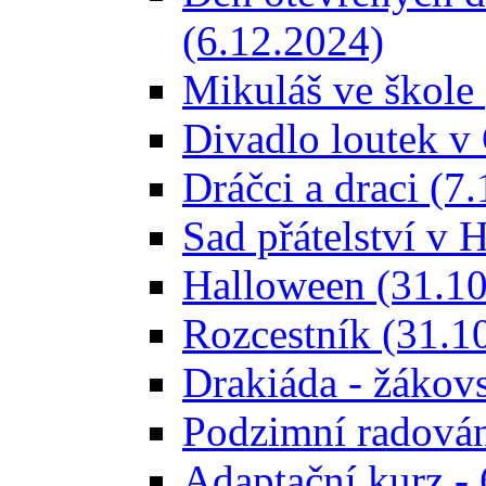
(6.12.2024)
Mikuláš ve škole
Divadlo loutek v
Dráčci a draci (7
Sad přátelství v 
Halloween (31.10
Rozcestník (31.1
Drakiáda - žákov
Podzimní radován
Adaptační kurz - 