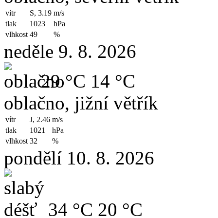
vítr
S, 3.19
m/s
tlak
1023
hPa
vlhkost
49
%
neděle 9. 8. 2026
29 °C
14 °C
oblačno, jižní větřík
vítr
J, 2.46
m/s
tlak
1021
hPa
vlhkost
32
%
pondělí 10. 8. 2026
34 °C
20 °C