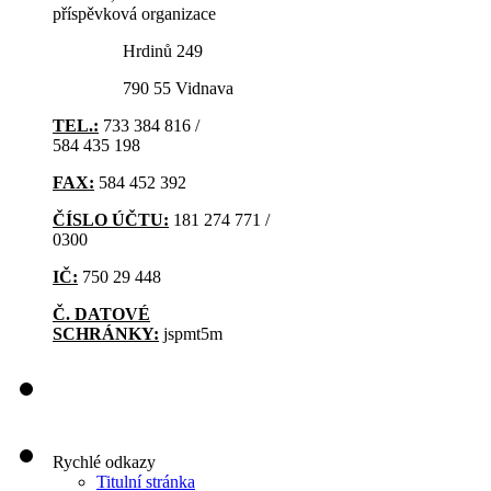
příspěvková organizace
Hrdinů 249
790 55 Vidnava
TEL.:
733 384 816 /
584 435 198
FAX:
584 452 392
ČÍSLO ÚČTU:
181 274 771 /
0300
IČ:
750 29 448
Č. DATOVÉ
SCHRÁNKY:
jspmt5m
Rychlé odkazy
Titulní stránka