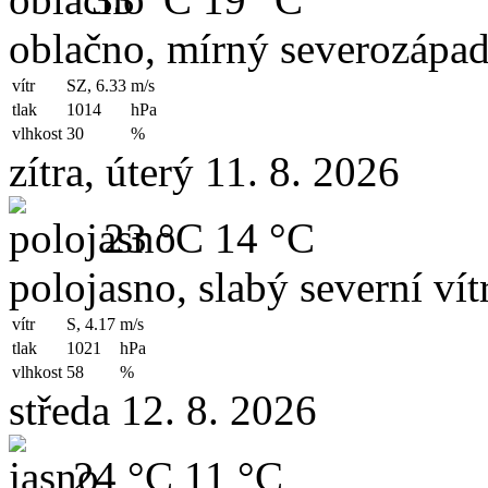
oblačno, mírný severozápad
vítr
SZ, 6.33
m/s
tlak
1014
hPa
vlhkost
30
%
zítra, úterý 11. 8. 2026
23 °C
14 °C
polojasno, slabý severní vít
vítr
S, 4.17
m/s
tlak
1021
hPa
vlhkost
58
%
středa 12. 8. 2026
24 °C
11 °C