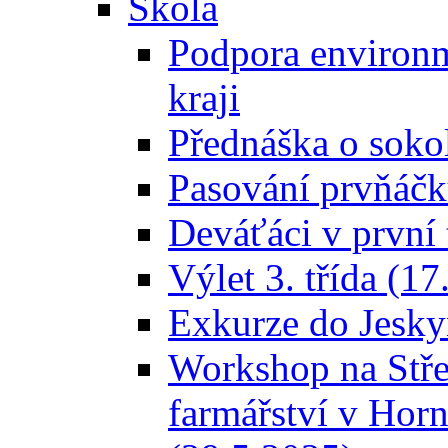
Škola
Podpora environ
kraji
Přednáška o sokol
Pasování prvňáčk
Deváťáci v první 
Výlet 3. třída (1
Exkurze do Jesky
Workshop na Stře
farmářství v Hor