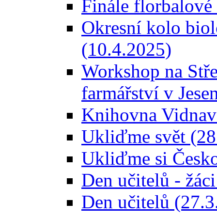
Finále florbalové
Okresní kolo bio
(10.4.2025)
Workshop na Stře
farmářství v Jese
Knihovna Vidnava
Ukliďme svět (28
Ukliďme si Česko
Den učitelů - žác
Den učitelů (27.3