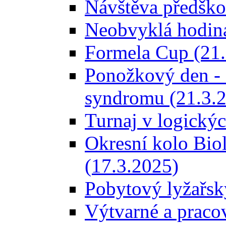
Návštěva předškol
Neobvyklá hodina
Formela Cup (21.
Ponožkový den -
syndromu (21.3.
Turnaj v logický
Okresní kolo Bio
(17.3.2025)
Pobytový lyžařský
Výtvarné a pracovn