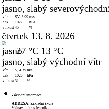
jasno, slabý severovýchodní
vítr
SV, 3.99
m/s
tlak
1027
hPa
vlhkost
45
%
čtvrtek 13. 8. 2026
27 °C
13 °C
jasno, slabý východní vítr
vítr
V, 4.35
m/s
tlak
1025
hPa
vlhkost
31
%
Základní informace
ADRESA:
Základní škola
Vidnava, okres Jeseník -