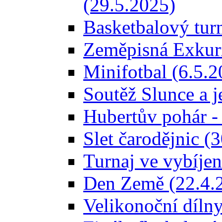
(29.5.2025)
Basketbalový turn
Zeměpisná Exkurz
Minifotbal (6.5.2
Soutěž Slunce a j
Hubertův pohár -
Slet čarodějnic (
Turnaj ve vybíjen
Den Země (22.4.
Velikonoční dílny