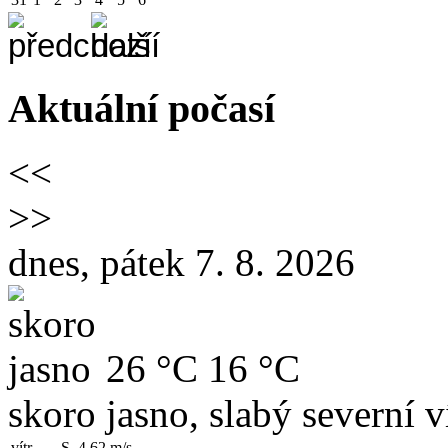
Aktuální počasí
<<
>>
dnes, pátek 7. 8. 2026
26 °C
16 °C
skoro jasno, slabý severní v
vítr
S, 4.62
m/s