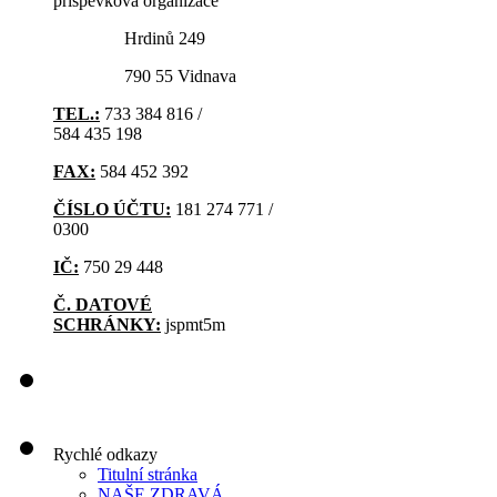
příspěvková organizace
Hrdinů 249
790 55 Vidnava
TEL.:
733 384 816 /
584 435 198
FAX:
584 452 392
ČÍSLO ÚČTU:
181 274 771 /
0300
IČ:
750 29 448
Č. DATOVÉ
SCHRÁNKY:
jspmt5m
Rychlé odkazy
Titulní stránka
NAŠE ZDRAVÁ