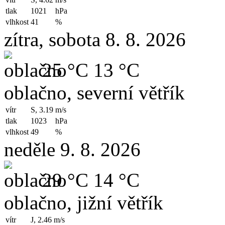
tlak
1021
hPa
vlhkost
41
%
zítra, sobota 8. 8. 2026
25 °C
13 °C
oblačno, severní větřík
vítr
S, 3.19
m/s
tlak
1023
hPa
vlhkost
49
%
neděle 9. 8. 2026
29 °C
14 °C
oblačno, jižní větřík
vítr
J, 2.46
m/s