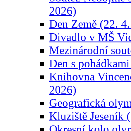
2026)
Den Země (22. 4.
Divadlo v MŠ Vid
Mezinárodní sout
Den s pohádkami 
Knihovna Vincence
2026)
Geografická olym
Kluziště Jeseník 
Okresní kolo olym