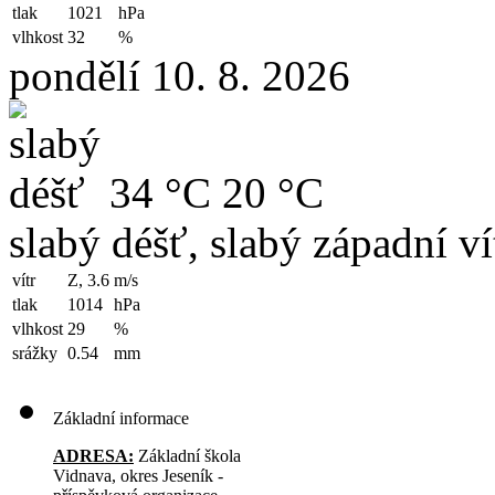
tlak
1021
hPa
vlhkost
32
%
pondělí 10. 8. 2026
34 °C
20 °C
slabý déšť, slabý západní ví
vítr
Z, 3.6
m/s
tlak
1014
hPa
vlhkost
29
%
srážky
0.54
mm
Základní informace
ADRESA:
Základní škola
Vidnava, okres Jeseník -