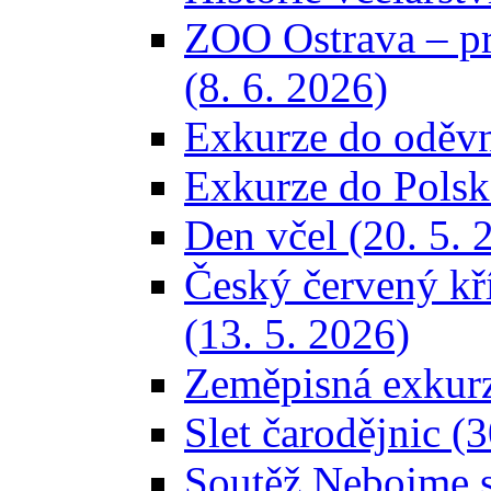
ZOO Ostrava – 
(8. 6. 2026)
Exkurze do oděvní
Exkurze do Polska
Den včel (20. 5. 
Český červený kř
(13. 5. 2026)
Zeměpisná exkurze
Slet čarodějnic (3
Soutěž Nebojme se