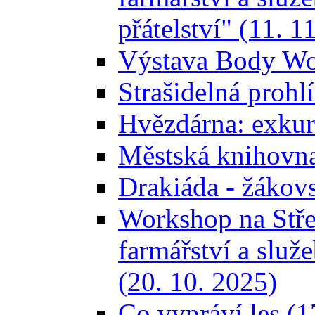
přátelství" (11. 1
Výstava Body Wor
Strašidelná prohl
Hvězdárna: exkurz
Městská knihovna
Drakiáda - žákov
Workshop na Stře
farmářství a služ
(20. 10. 2025)
Co vypráví les (1