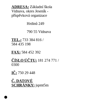
ADRESA:
Základní škola
Vidnava, okres Jeseník -
příspěvková organizace
Hrdinů 249
790 55 Vidnava
TEL.:
733 384 816 /
584 435 198
FAX:
584 452 392
ČÍSLO ÚČTU:
181 274 771 /
0300
IČ:
750 29 448
Č. DATOVÉ
SCHRÁNKY:
jspmt5m