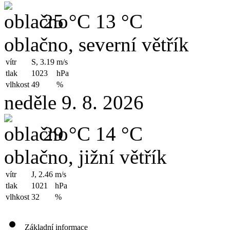
25 °C
13 °C
oblačno, severní větřík
vítr
S, 3.19
m/s
tlak
1023
hPa
vlhkost
49
%
neděle 9. 8. 2026
29 °C
14 °C
oblačno, jižní větřík
vítr
J, 2.46
m/s
tlak
1021
hPa
vlhkost
32
%
Základní informace