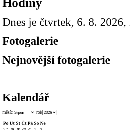
Hodiny
Dnes je
čtvrtek
,
6. 8. 2026
,
Fotogalerie
Nejnovější fotogalerie
Kalendář
měsíc
rok
Po
Út
St
Čt
Pá
So
Ne
27
28
29
30
31
1
2