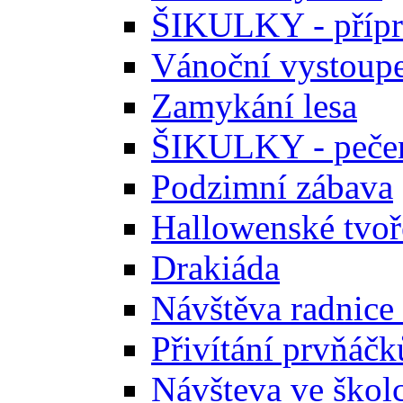
ŠIKULKY - přípr
Vánoční vystoupe
Zamykání lesa
ŠIKULKY - pečen
Podzimní zábava
Hallowenské tvoř
Drakiáda
Návštěva radnice
Přivítání prvňáčk
Návšteva ve škol