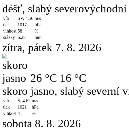
déšť, slabý severovýchodní 
vítr
SV, 4.56
m/s
tlak
1017
hPa
vlhkost
58
%
srážky
6.28
mm
zítra, pátek 7. 8. 2026
26 °C
16 °C
skoro jasno, slabý severní v
vítr
S, 4.62
m/s
tlak
1021
hPa
vlhkost
41
%
sobota 8. 8. 2026