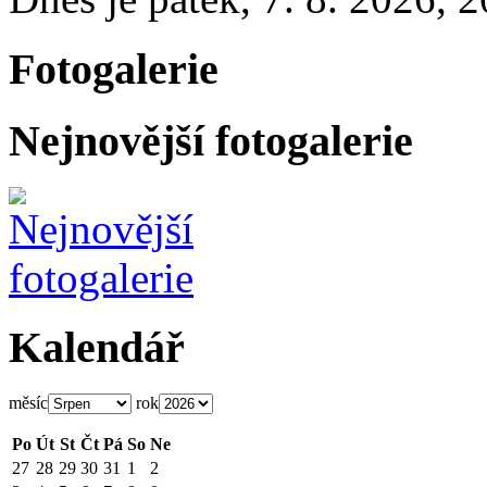
Fotogalerie
Nejnovější fotogalerie
Kalendář
měsíc
rok
Po
Út
St
Čt
Pá
So
Ne
27
28
29
30
31
1
2