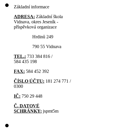
Základní informace
ADRESA:
Základní škola
Vidnava, okres Jeseník -
příspěvková organizace
Hrdinů 249
790 55 Vidnava
TEL.:
733 384 816 /
584 435 198
FAX:
584 452 392
ČÍSLO ÚČTU:
181 274 771 /
0300
IČ:
750 29 448
Č. DATOVÉ
SCHRÁNKY:
jspmt5m