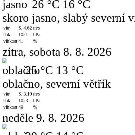
26 °C
16 °C
skoro jasno, slabý severní v
vítr
S, 4.62
m/s
tlak
1021
hPa
vlhkost
41
%
zítra, sobota 8. 8. 2026
25 °C
13 °C
oblačno, severní větřík
vítr
S, 3.19
m/s
tlak
1023
hPa
vlhkost
49
%
neděle 9. 8. 2026