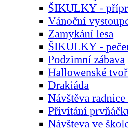
ŠIKULKY - přípr
Vánoční vystoupe
Zamykání lesa
ŠIKULKY - pečen
Podzimní zábava
Hallowenské tvoř
Drakiáda
Návštěva radnice
Přivítání prvňáčk
Návšteva ve škol