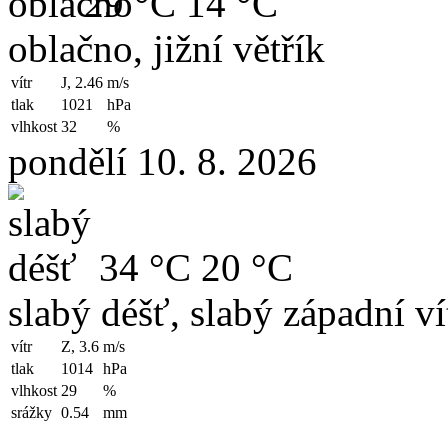
29 °C
14 °C
oblačno, jižní větřík
vítr
J, 2.46
m/s
tlak
1021
hPa
vlhkost
32
%
pondělí 10. 8. 2026
34 °C
20 °C
slabý déšť, slabý západní ví
vítr
Z, 3.6
m/s
tlak
1014
hPa
vlhkost
29
%
srážky
0.54
mm