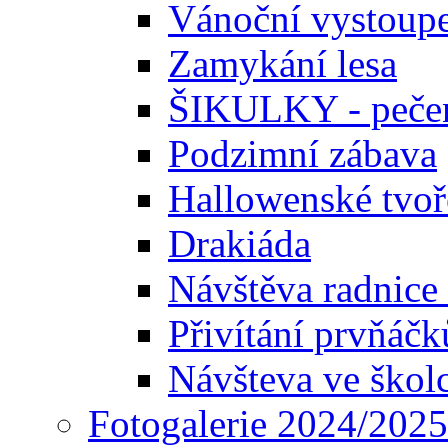
Vánoční vystoupe
Zamykání lesa
ŠIKULKY - pečen
Podzimní zábava
Hallowenské tvoř
Drakiáda
Návštěva radnice
Přivítání prvňáčk
Návšteva ve škol
Fotogalerie 2024/2025