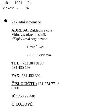
tlak
1021
hPa
vlhkost
32
%
Základní informace
ADRESA:
Základní škola
Vidnava, okres Jeseník -
příspěvková organizace
Hrdinů 249
790 55 Vidnava
TEL.:
733 384 816 /
584 435 198
FAX:
584 452 392
ČÍSLO ÚČTU:
181 274 771 /
0300
IČ:
750 29 448
Č. DATOVÉ