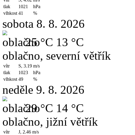
tlak
1021
hPa
vlhkost
41
%
sobota 8. 8. 2026
25 °C
13 °C
oblačno, severní větřík
vítr
S, 3.19
m/s
tlak
1023
hPa
vlhkost
49
%
neděle 9. 8. 2026
29 °C
14 °C
oblačno, jižní větřík
vítr
J, 2.46
m/s