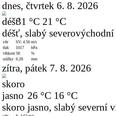
dnes, čtvrtek 6. 8. 2026
31 °C
21 °C
déšť, slabý severovýchodní 
vítr
SV, 4.56
m/s
tlak
1017
hPa
vlhkost
58
%
srážky
6.28
mm
zítra, pátek 7. 8. 2026
26 °C
16 °C
skoro jasno, slabý severní v
vítr
S, 4.62
m/s